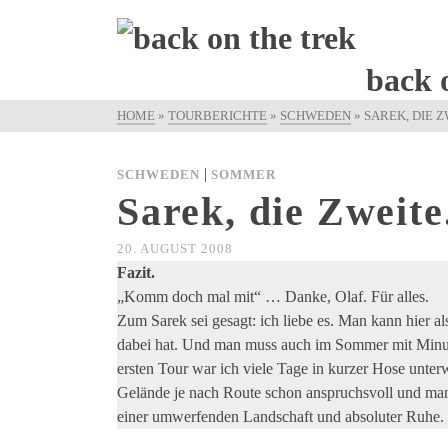
back 
HOME
»
TOURBERICHTE
»
SCHWEDEN
»
SAREK, DIE Z
|
SCHWEDEN
SOMMER
Sarek, die Zweite
20. AUGUST 2008
Fazit.
„Komm doch mal mit“ … Danke, Olaf. Für alles.
Zum Sarek sei gesagt: ich liebe es. Man kann hier 
dabei hat. Und man muss auch im Sommer mit Minus
ersten Tour war ich viele Tage in kurzer Hose unterw
Gelände je nach Route schon anspruchsvoll und man
einer umwerfenden Landschaft und absoluter Ruhe.