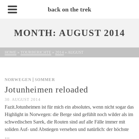
back on the trek
MONTH: AUGUST 2014
HOME
»
TOURBERICHTE
»
2014
»
AUGUST
|
NORWEGEN
SOMMER
Jotunheimen reloaded
30. AUGUST 2014
Fazit.Jotunheimen ist für mich ein absolutes, wenn nicht sogar das
Highlight in Norwegen: die Berge sind gefühlt noch wilder als im
schwedischen Sarek, die Routen sind auf alle Fälle immer mit
soliden Auf- und Abstiegen versehen und natürlich: der höchste
…