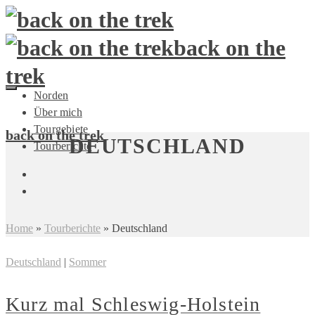
back on the
trek
Norden
Über mich
Tourgebiete
back on the trek
DEUTSCHLAND
Tourberichte
Home
»
Tourberichte
»
Deutschland
Deutschland
|
Sommer
Kurz mal Schleswig-Holstein